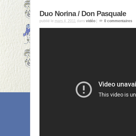
Duo Norina / Don Pasquale
publié le
mars 4, 2011
dans
vidéo
|
0
commentaires