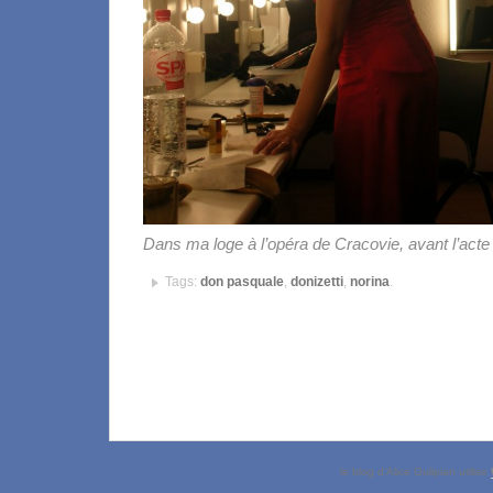
Dans ma loge à l’opéra de Cracovie, avant l’acte
Tags:
don pasquale
,
donizetti
,
norina
.
le blog d’Alice Gulipian utilise