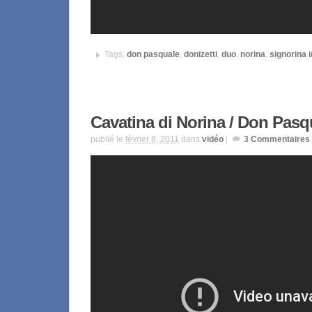
Tags:
don pasquale
,
donizetti
,
duo
,
norina
,
signorina i
Cavatina di Norina / Don Pasq
publié le
février 8, 2011
dans
vidéo
|
3
Commentaires