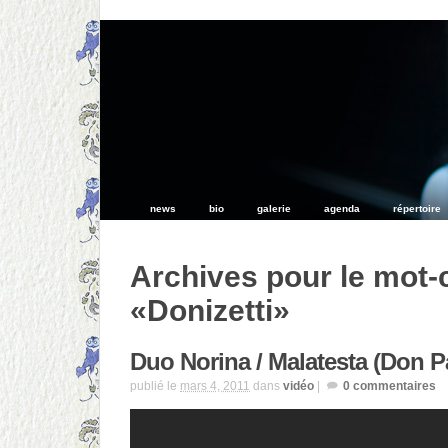
news
bio
galerie
agenda
répertoire
Archives pour le mot-
«Donizetti»
Duo Norina / Malatesta (Don P
publié le
mars 4, 2011
dans
vidéo
|
0
commentaires