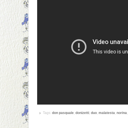
Tags:
don pasquale
,
donizetti
,
duo
,
malatesta
,
norina