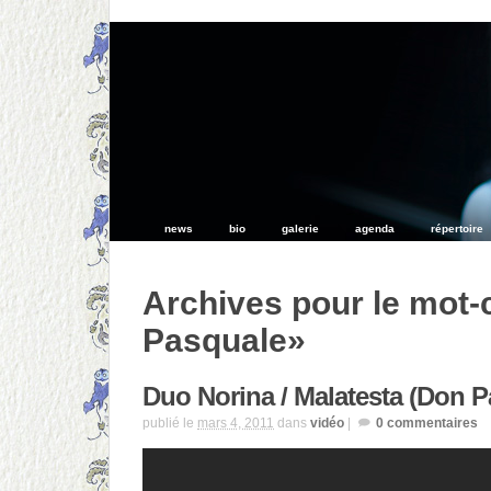
news
bio
galerie
agenda
répertoire
Archives pour le mot-
Pasquale»
Duo Norina / Malatesta (Don P
publié le
mars 4, 2011
dans
vidéo
|
0
commentaires