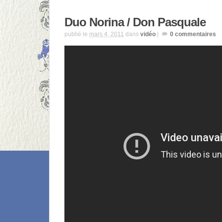
Duo Norina / Don Pasquale
publié le
mars 4, 2011
dans
vidéo
|
0
commentaires