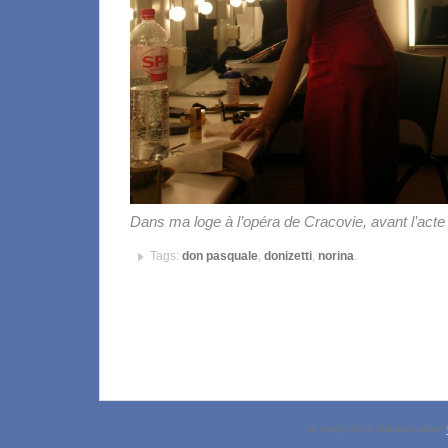
Dans ma loge à l’opéra de Cracovie, avant l’acte
Tags:
don pasquale
,
donizetti
,
norina
.
le blog d’Alice Gulipian utilise