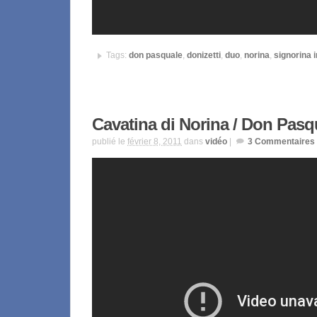
Tags:
don pasquale
,
donizetti
,
duo
,
norina
,
signorina i
Cavatina di Norina / Don Pasq
publié le
février 8, 2011
dans
vidéo
|
3
Commentaires