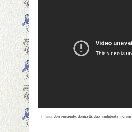
Tags:
don pasquale
,
donizetti
,
duo
,
malatesta
,
norina