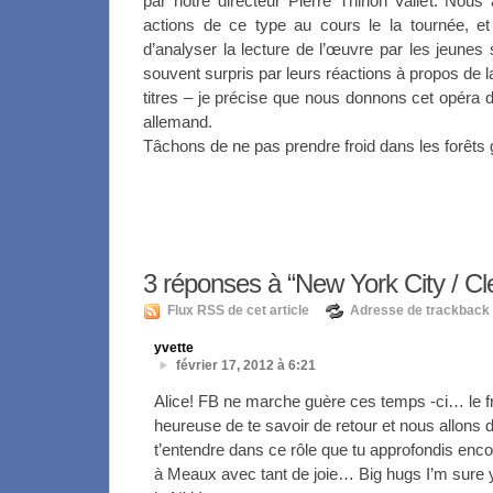
par notre directeur Pierre Thirion Vallet. Nou
actions de ce type au cours le la tournée, et
d’analyser la lecture de l’œuvre par les jeun
souvent surpris par leurs réactions à propos de 
titres – je précise que nous donnons cet opéra d
allemand.
Tâchons de ne pas prendre froid dans les forêt
3
réponses à “New York City / Cl
Flux RSS de cet article
Adresse de trackback
yvette
février 17, 2012 à 6:21
Alice! FB ne marche guère ces temps -ci… le fr
heureuse de te savoir de retour et nous allons d
t’entendre dans ce rôle que tu approfondis enc
à Meaux avec tant de joie… Big hugs I’m sure