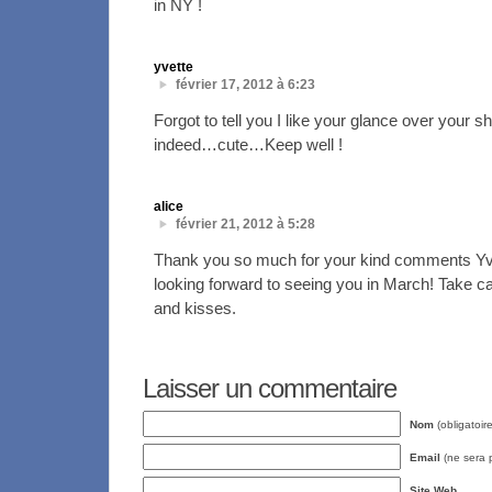
in NY !
yvette
février 17, 2012 à 6:23
Forgot to tell you I like your glance over your 
indeed…cute…Keep well !
alice
février 21, 2012 à 5:28
Thank you so much for your kind comments Yve
looking forward to seeing you in March! Take
and kisses.
Laisser un commentaire
Nom
(obligatoire
Email
(ne sera p
Site Web