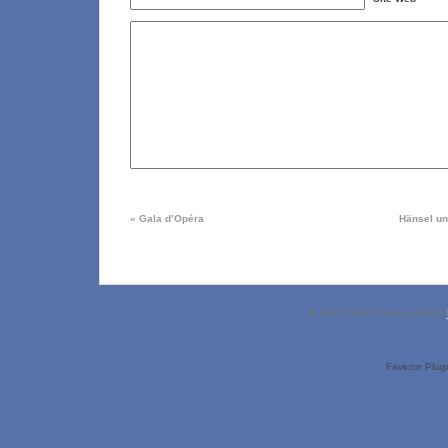
«
Gala d’Opéra
Hänsel un
le blog d’Alice Gulipian utilise
Favicon Plug