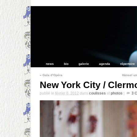
news
bio
galerie
agenda
répertoire
«
Gala d’Opéra
Hänsel un
New York City / Clerm
publié le
février 6, 2012
dans
coulisses
et
photos
|
3
C