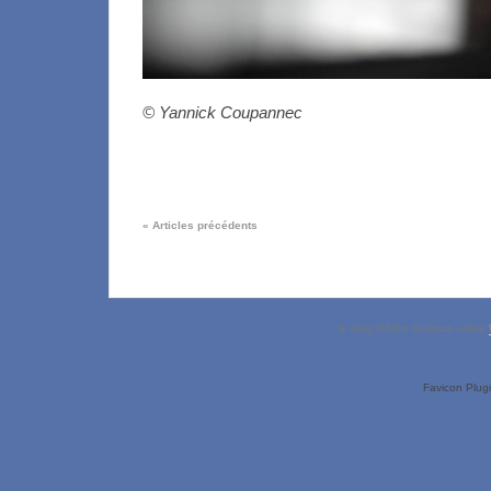
© Yannick Coupannec
«
Articles précédents
le blog d’Alice Gulipian utilise
Favicon Plug