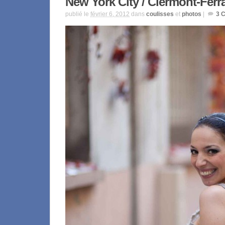
New York City / Clermont-Ferr
publié le
février 6, 2012
dans
coulisses
et
photos
|
3
C