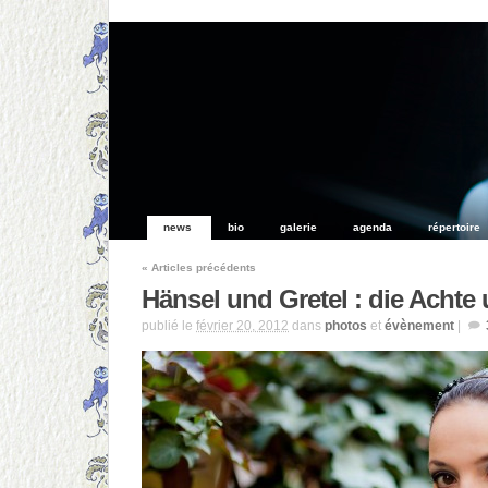
news
bio
galerie
agenda
répertoire
«
Articles précédents
Hänsel und Gretel : die Achte
publié le
février 20, 2012
dans
photos
et
évènement
|