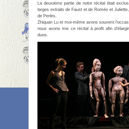
La deuxième partie de notre récital était exclu
larges extraits de Faust et de Roméo et Juliett
de Perles.
Zhiquan Lu et moi-même avons souvent l’occasi
nous avons mis ce récital à profit afin d’élargi
duos.