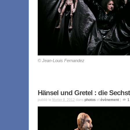
© Jean-Louis Fernandez
Hänsel und Gretel : die Sechs
publié le
février 8, 2012
dans
photos
et
évènement
|