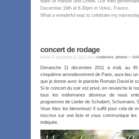
team of Hänsel und Gretel. Our third performanc
December 16th at 8.30pm in Volvic, France.
What a wonderful way to celebrate my namesd
concert de rodage
publié le
décembre 8, 2011
dans
coulisses
,
photos
et
év
Dimanche 11 décembre 2011 à midi, au 45 
cinquième arrondissement de Paris, aura lieu un 
que je donne avec le pianiste Romain David le 
Si le concert du soir est privé, en revanche le r
tous les mélomanes désireux de nous ente
programme de Lieder de Schubert, Schumann, St
Vous êtes les bienvenus! Il suffit pour cela de 
inscrive sur une liste et vous communique les
indiquée.