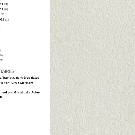
11
(3)
11
(6)
(3)
011
(1)
)
)
6)
(7)
TAIRES
a Traviata, dernières dates
w York City / Clermont-
nsel und Gretel : die Achte
te