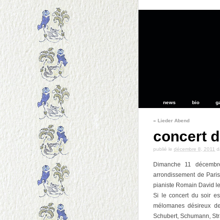
news
bio
g
«
Lieder Abend
concert 
publié le
décembre 8, 2011
d
Dimanche 11 décembr
arrondissement de Paris
pianiste Romain David l
Si le concert du soir e
mélomanes désireux d
Schubert, Schumann, Stra