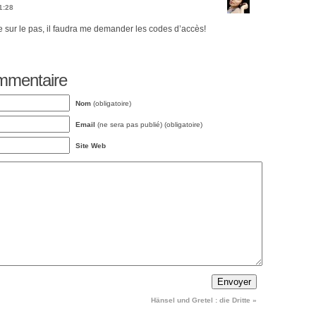
1:28
e sur le pas, il faudra me demander les codes d’accès!
ommentaire
Nom
(obligatoire)
Email
(ne sera pas publié) (obligatoire)
Site Web
Hänsel und Gretel : die Dritte
»