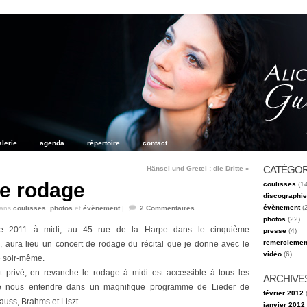
alerie
agenda
répertoire
contact
CATÉGOR
Hänsel und Gretel : die Dritte
»
de rodage
coulisses
(14
discographie
évènement
(
ans
coulisses
,
photos
et
évènement
|
2
Commentaires
photos
(22)
e 2011 à midi, au 45 rue de la Harpe dans le cinquième
presse
(4)
remerciemen
, aura lieu un concert de rodage du récital que je donne avec le
vidéo
(6)
e soir-même.
st privé, en revanche le rodage à midi est accessible à tous les
ARCHIVE
e nous entendre dans un magnifique programme de Lieder de
février 2012
(
uss, Brahms et Liszt.
janvier 2012