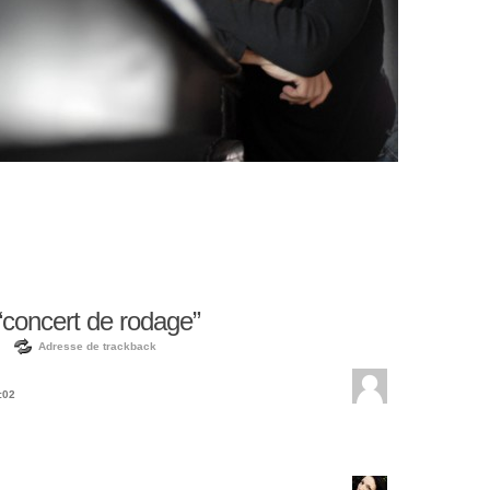
concert de rodage”
Adresse de trackback
:02