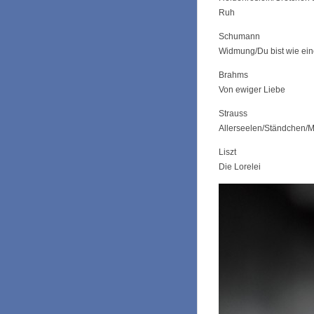
Ruh
Schumann
Widmung/Du bist wie ei
Brahms
Von ewiger Liebe
Strauss
Allerseelen/Ständchen/M
Liszt
Die Lorelei