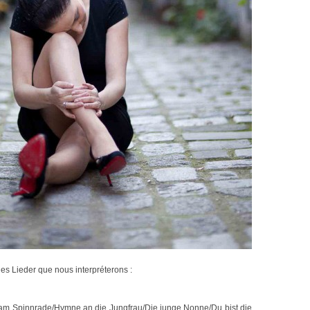
 des Lieder que nous interpréterons :
am Spinnrade/Hymne an die Jungfrau/Die junge Nonne/Du bist die