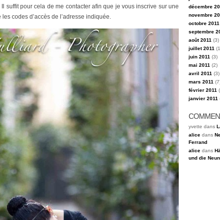
Il suffit pour cela de me contacter afin que je vous inscrive sur une
décembre 20
novembre 20
 les codes d’accès de l’adresse indiquée.
octobre 2011
septembre 2
août 2011
(3)
juillet 2011
(1
juin 2011
(3)
mai 2011
(2)
avril 2011
(3)
mars 2011
(7
février 2011
(
janvier 2011
COMMEN
yvette dans
L
alice
dans
Ne
Ferrand
alice
dans
Hä
und die Neun