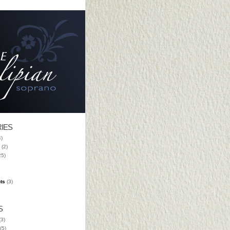
IES
)
(2)
25)
ts
(3)
S
3)
(5)