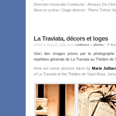
Direction musicale/ Conductor : Amaury Du Clos
Mise en scène / Stage director : Pierre Thirion Va
La Traviata, décors et loges
publié le
mars 25, 2011
dans
coulisses
et
photos
|
0
c
Voici des images prises par la photograph
répétition générale de La Traviata au Théâtre de 
Here are some pictures taken by
Marie Julliar
of La Traviata at the Théâtre de Saint Maur, Janu