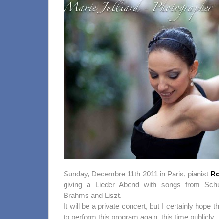
Sunday, Decembre 11th 2011 in Paris, pianist
Ro
giving a Lieder Abend with songs from Sch
Brahms and Liszt.
It will be a private concert, but I certainly hope t
to perform this progra
m
again, this time publicly.