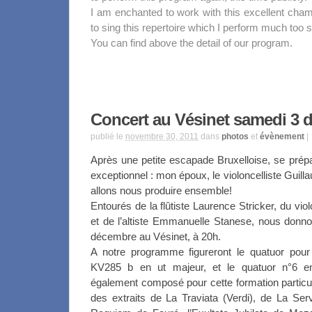
I am enchanted to work with this excellent cham
to sing this repertoire which I perform much too 
You can find above the detail of our program.
Concert au Vésinet samedi 3
publié le
novembre 30, 2011
dans
photos
et
évènement
|
Après une petite escapade Bruxelloise, se prépa
exceptionnel : mon époux, le violoncelliste Gui
allons nous produire ensemble!
Entourés de la flûtiste Laurence Stricker, du vio
et de l’altiste Emmanuelle Stanese, nous donn
décembre au Vésinet, à 20h.
A notre programme figureront le quatuor pour
KV285 b en ut majeur, et le quatuor n°6 e
également composé pour cette formation particul
des extraits de La Traviata (Verdi), de La Se