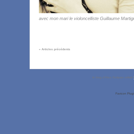
avec mon mari le violoncelliste Guillaume Martig
«
Articles précédents
le blog d’Alice Gulipian utilise
Favicon Plug