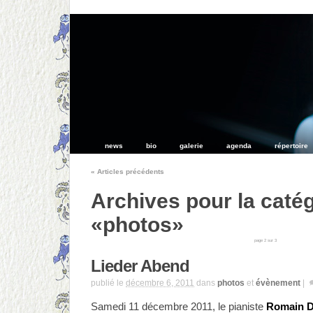
news
bio
galerie
agenda
répertoire
«
Articles précédents
Archives pour la caté
«photos»
page 2 sur 3
Lieder Abend
publié le
décembre 6, 2011
dans
photos
et
évènement
|
Samedi 11 décembre 2011, le pianiste
Romain 