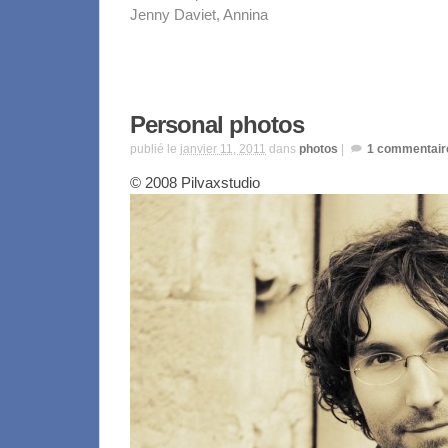
Jenny Daviet, Annina
Personal photos
publié le
janvier 11, 2011
dans
photos
|
1
commentair
© 2008 Pilvaxstudio