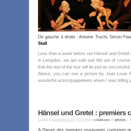
De gauche à droite : Antoine Truchi, Simon Fias
Stall
Less than a week before our Hänsel und Gretel
in Lempdes, we are sold out! We are of course
that the rest of the tour will be just as successful.
Above, you can see a picture by Jean Louis 
wonderful actors/puppeteers whom I was telling y
Hänsel und Gretel : premiers c
publié le
septembre 19, 2011
dans
coulisses
et
photos
|
A l’heure des premiers essayages costumes pou