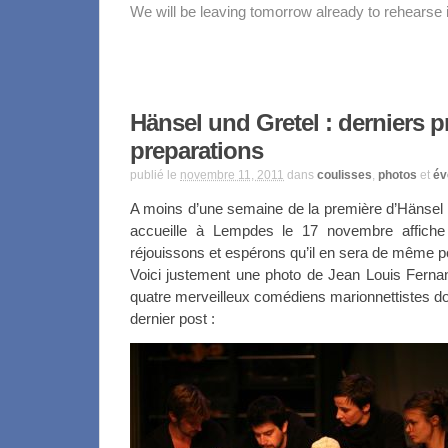
We will be leaving tomorrow already to rehearse
Hänsel und Gretel : derniers p
preparations
publié le
novembre 11, 2011
dans
coulisses
,
photos
et
év
A moins d’une semaine de la première d’Hänsel u
accueille à Lempdes le 17 novembre affich
réjouissons et espérons qu’il en sera de même po
Voici justement une photo de Jean Louis Fernan
quatre merveilleux comédiens marionnettistes do
dernier post :