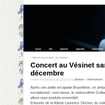
news
bio
galerie
agenda
répertoire
«
Hänsel und Gretel : die Zweite!
Concert au Vésinet s
décembre
publié le
novembre 30, 2011
dans
photos
et
évènement
|
Après une petite escapade Bruxelloise, se prépa
exceptionnel : mon époux, le violoncelliste Gui
allons nous produire ensemble!
Entourés de la flûtiste Laurence Stricker, du vio