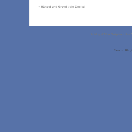
«
Hänsel und Gretel : die Zweite!
le blog d’Alice Gulipian utilise
Favicon Plug