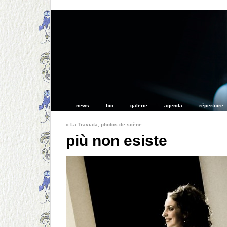
news
bio
galerie
agenda
répertoire
«
La Traviata, photos de scène
più non esiste