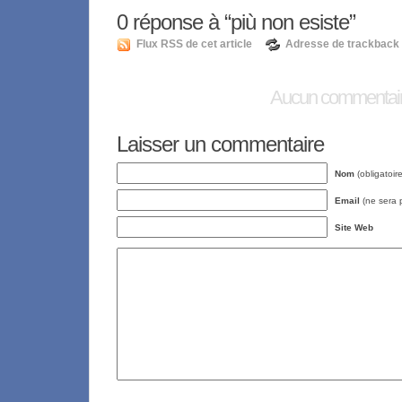
0
réponse à “più non esiste”
Flux RSS de cet article
Adresse de trackback
Aucun commentai
Laisser un commentaire
Nom
(obligatoire
Email
(ne sera p
Site Web