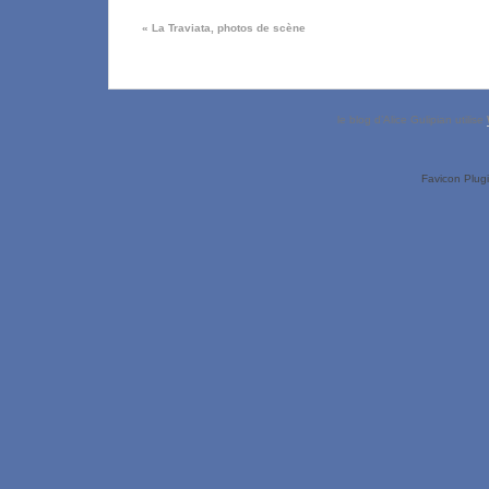
«
La Traviata, photos de scène
le blog d’Alice Gulipian utilise
Favicon Plug