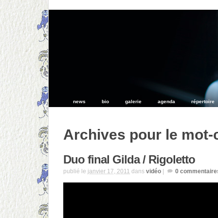
news
bio
galerie
agenda
répertoire
Archives pour le mot-
Duo final Gilda / Rigoletto
publié le
janvier 17, 2011
dans
vidéo
|
0
commentaire