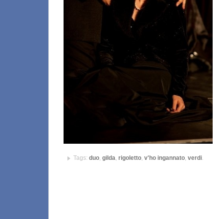
Tags:
duo
,
gilda
,
rigoletto
,
v'ho ingannato
,
verdi
.