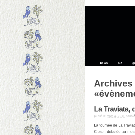
news
bio
g
Archives 
«évènem
La Traviata, 
publié le
mars 4, 2011
dans
La tournée de La Traviat
Closel, débutée au mois