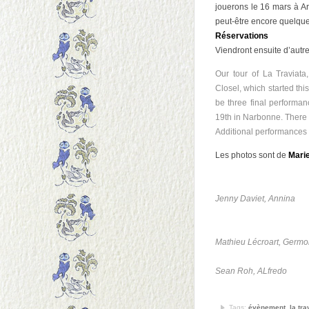
jouerons le 16 mars à Ar
peut-être encore quelque
Réservations
Viendront ensuite d’aut
Our tour of La Traviata
Closel, which started thi
be three final performa
19th in Narbonne. There 
Additional performances 
Les photos sont de
Marie
Jenny Daviet, Annina
Mathieu Lécroart, Germo
Sean Roh, ALfredo
Tags:
évènement
,
la tra