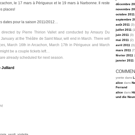
cachon, le 17 mars à Périgueux et le 19 mars à Narbonne. Il reste
décembre 20
s places!
novembre 20
octobre 2011
septembre 2
res dates pour la saison 2011/2012…
août 2011
(3)
juillet 2011
(1
, directed by Pierre Thirion Vallet and conducted by Amaury Du
juin 2011
(3)
s January at the Théâtre de Saint Maur, will end in March. There will
mai 2011
(2)
nces, March 16th in Arcachon, March 17th in Périgueux and March
avril 2011
(3)
mars 2011
(7
might be a couple tickets left…
février 2011
(
are already scheduled for next season.
janvier 2011
 Julliard
COMMEN
yvette dans
L
alice
dans
Ne
Ferrand
alice
dans
Hä
und die Neun
nt
viata
,
verdi
,
violetta
.