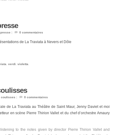
presse
s
presse
|
0
commentaires
résentations de La Traviata à Nevers et Dôle
viata
,
verdi
,
violetta
.
coulisses
s
coulisses
|
0
commentaires
rale de La Traviata au Théâtre de Saint Maur, Jenny Daviet et moi
tteur en scène Pierre Thirion Vallet et du chef d’orchestre Amaury
istening to the notes given by director Pierre Thirion Vallet and