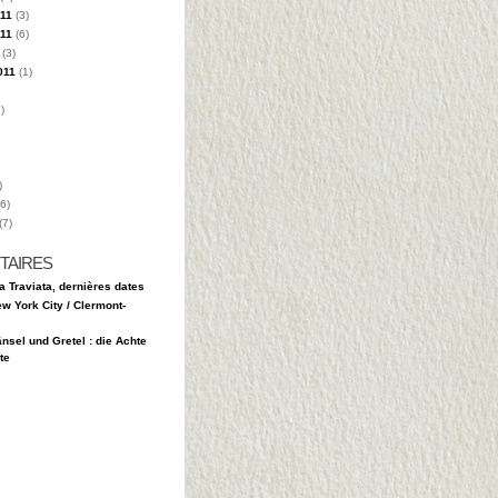
11
(3)
11
(6)
(3)
011
(1)
)
)
6)
(7)
TAIRES
a Traviata, dernières dates
w York City / Clermont-
nsel und Gretel : die Achte
te