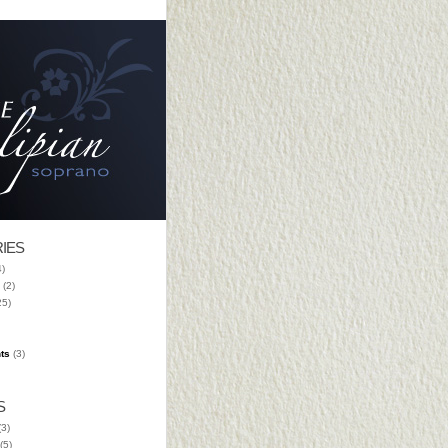
IES
)
(2)
25)
ts
(3)
S
3)
(5)