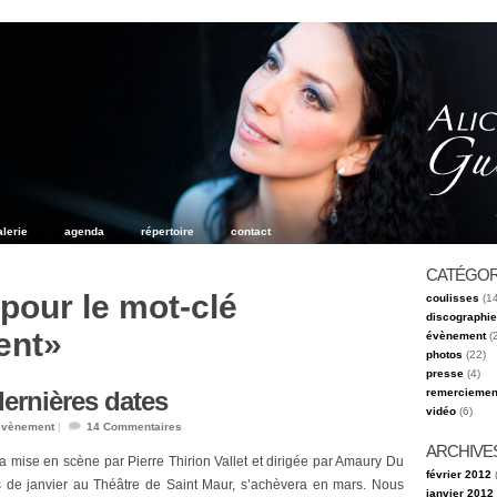
alerie
agenda
répertoire
contact
CATÉGOR
pour le mot-clé
coulisses
(14
discographie
ent»
évènement
(
photos
(22)
presse
(4)
dernières dates
remerciemen
vidéo
(6)
évènement
|
14
Commentaires
ARCHIVE
a mise en scène par Pierre Thirion Vallet et dirigée par Amaury Du
février 2012
(
 de janvier au Théâtre de Saint Maur, s’achèvera en mars. Nous
janvier 2012