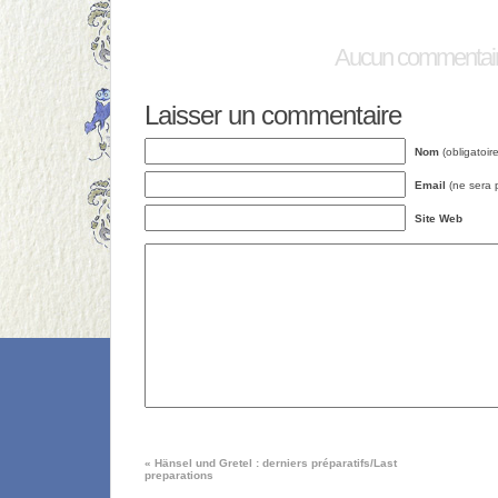
Aucun commentai
Laisser un commentaire
Nom
(obligatoire
Email
(ne sera p
Site Web
«
Hänsel und Gretel : derniers préparatifs/Last
preparations