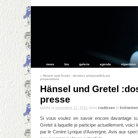
news
bio
galerie
agenda
répertoire
«
Hänsel und Gretel : derniers préparatifs/Last
preparations
Hänsel und Gretel :do
presse
publié le
novembre 12, 2011
dans
coulisses
et
évènemen
Si vous voulez en savoir encore davantage sur
Gretel à laquelle je participe actuellement, voici 
par le Centre Lyrique d’Auvergne. Avis aux spect