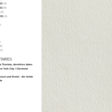
11
(3)
11
(6)
(3)
011
(1)
)
)
6)
(7)
TAIRES
a Traviata, dernières dates
w York City / Clermont-
nsel und Gretel : die Achte
te