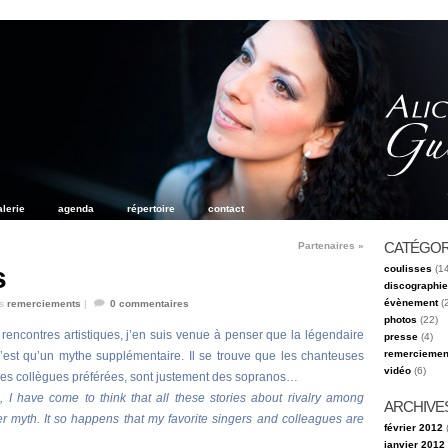
alerie
agenda
répertoire
contact
CATÉGOR
Partenaires
»
s
coulisses
(14
discographie
évènement
(
s
remerciements
|
0
commentaires
photos
(22)
 rencontres artistiques, j’en suis venue à penser que la légendaire
presse
(4)
remerciemen
n’est qu’un mythe supplémentaire. Il se trouve que les chanteuses
vidéo
(6)
 mes collègues préférées, sont justement des sopranos…
, I have come to think that all these stories about rivalry among
ARCHIVE
r myth. It so happens that my favorite singers and colleagues are
février 2012
(
janvier 2012