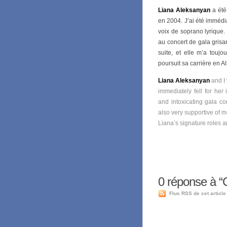
Liana Aleksanyan
a été
en 2004. J’ai été immédi
voix de soprano lyrique.
au concert de gala gris
suite, et elle m’a touj
poursuit sa carrière en A
Liana Aleksanyan
and I 
immediately fell for he
and intoxicating gala c
also very supportive of m
Liana’s signature roles 
0
réponse à “C
Flux RSS de cet article