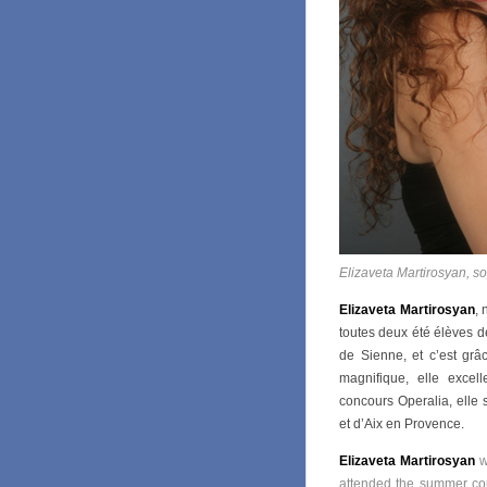
Elizaveta Martirosyan, s
Elizaveta Martirosyan
,
toutes deux été élèves 
de Sienne, et c’est grâc
magnifique, elle excell
concours Operalia, elle 
et d’Aix en Provence.
Elizaveta Martirosyan
w
attended the summer co