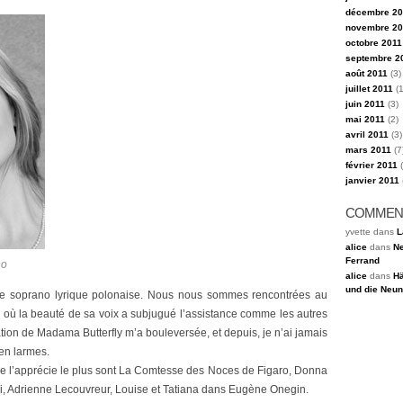
décembre 20
novembre 20
octobre 2011
septembre 2
août 2011
(3)
juillet 2011
(1
juin 2011
(3)
mai 2011
(2)
avril 2011
(3)
mars 2011
(7
février 2011
(
janvier 2011
COMMEN
yvette dans
L
alice
dans
Ne
Ferrand
no
alice
dans
Hä
und die Neun
une soprano lyrique polonaise. Nous nous sommes rencontrées au
 où la beauté de sa voix a subjugué l’assistance comme les autres
tion de Madama Butterfly m’a bouleversée, et depuis, je n’ai jamais
 en larmes.
je l’apprécie le plus sont La Comtesse des Noces de Figaro, Donna
i, Adrienne Lecouvreur, Louise et Tatiana dans Eugène Onegin.