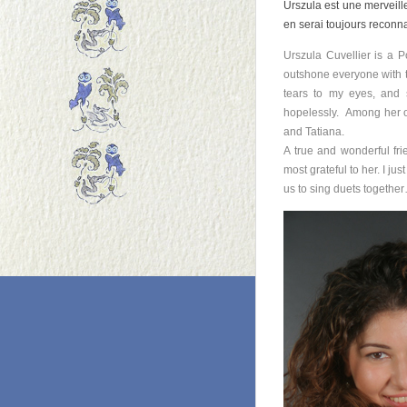
Urszula est une merveille
en serai toujours reconn
Urszula Cuvellier is a P
outshone everyone with t
tears to my eyes, and 
hopelessly. Among her o
and Tatiana.
A true and wonderful fri
most grateful to her. I j
us to sing duets togethe