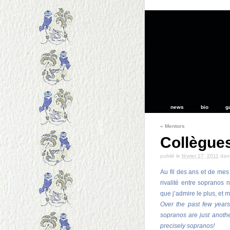
news
bio
g
«
Mentors
Collègue
publié le
février 27, 2011
dan
Au fil des ans et de mes
rivalité entre sopranos 
que j’admire le plus, et
Over the past few years
sopranos are just anothe
precisely sopranos!