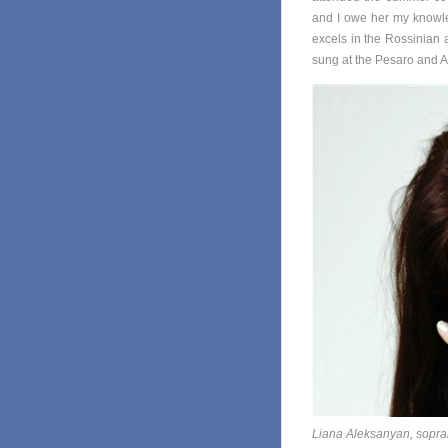
and I owe her my knowle
excels in the Rossinian 
sung at the Pesaro and A
Liana Aleksanyan, sopr