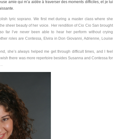
use amie qui m’a aidée à traverser des moments difficiles, et je lui
aissante.
olish lyric soprano. We first met during a master class where she
he sheer beauty of her voice. Her rendition of Cio Cio San brought
so far I’ve never been able to hear her perform without crying
ther roles are Contessa, Elvira in Don Giovanni, Adrienne, Louise
end, she’s always helped me get through difficult times, and I feel
ust wish there was more repertoire besides Susanna and Contessa for
r…