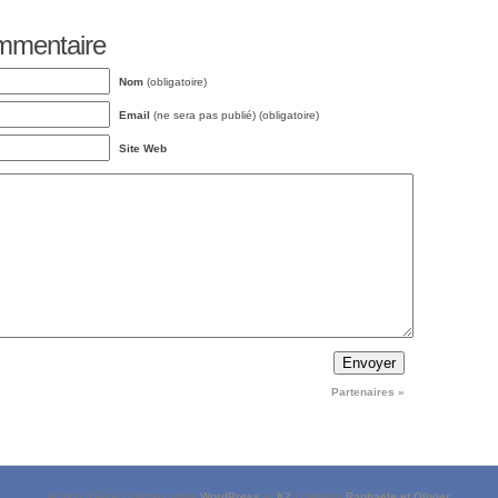
ommentaire
Nom
(obligatoire)
Email
(ne sera pas publié) (obligatoire)
Site Web
Partenaires
»
le blog d’Alice Gulipian utilise
WordPress
et
K2
| création
Raphaële et Olivier