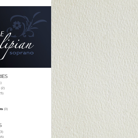
IES
)
(2)
25)
ts
(3)
S
3)
(5)