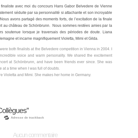
 finaliste avec moi du concours Hans Gabor Belvedere de Vienne
atement séduite par sa personnalité si attachante et son incroyable
 Nous avons partagé des moments forts, de l’excitation de la finale
ant au château de Schönbrunn. Nous sommes restées amies par la
ours soutenue lorsque je traversais des périodes de doute. Liana
llemagne et incarne magnifiquement Violetta, Mimi et Gilda.
were both finalists at the Belvedere competition in Vienna in 2004. I
r incredible voice and warm personality. We shared the excitement
oncert at Schönbrunn, and have been friends ever since. She was
e at a time when I was full of doubts.
are Violetta and Mimi. She makes her home in Germany.
ollègues”
Adresse de trackback
Aucun commentaire