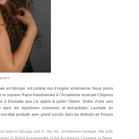
oprano
 née en Géorgie, est comme moi d’origine arménienne. Nous avons
de la soprano Raïna Kabaïvanska à l’Accademia musicale Chigiana
e à Elizaveta que j’ai appris à parler l’italien. Dotée d‘une voix
e dans les répertoires rossiniens et belcantistes. Lauréate du
s’est déjà produite avec grand succès dans les festivals de Pesaro
as born in Georgia and is, like me, of Armenian heritage. We both
urses of Raïna Kabaïvanska at the Accademia Chigiana in Siena,