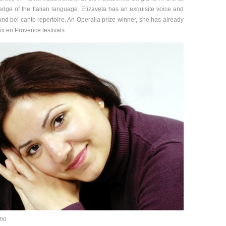
dge of the Italian language. Elizaveta has an exquisite voice and
and bel canto repertoire. An Operalia prize winner, she has already
ix en Provence festivals.
ano