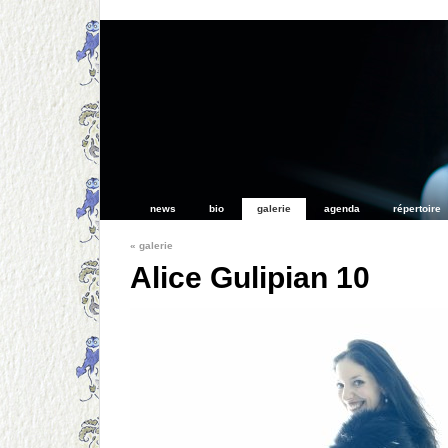
news
bio
galerie
agenda
répertoire
«
galerie
Alice Gulipian 10