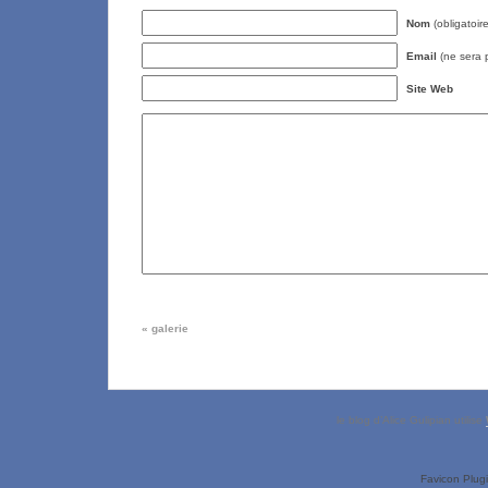
Nom
(obligatoire
Email
(ne sera p
Site Web
«
galerie
le blog d’Alice Gulipian utilise
Favicon Plug